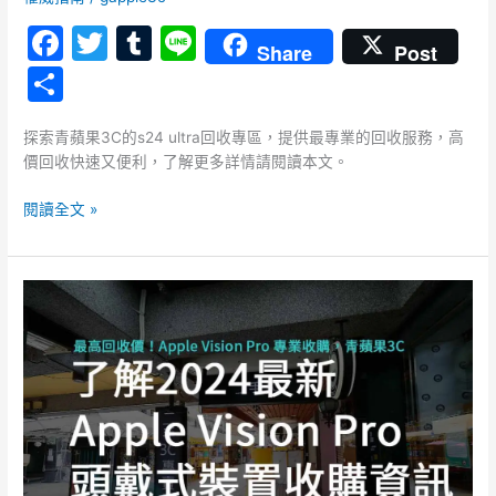
等
F
T
T
Li
您
Share
Post
來
a
w
u
n
分
體
c
itt
m
e
享
驗，
高
e
er
bl
探索青蘋果3C的s24 ultra回收專區，提供最專業的回收服務，高
價
價回收快速又便利，了解更多詳情請閱讀本文。
b
r
回
收
o
閱讀全文 »
快
o
速
又
k
Apple
便
Vision
利！
Pro
頭
戴
式
裝
置
收