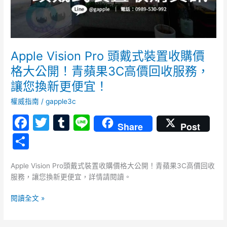
購
價
格
大
公
Apple Vision Pro 頭戴式裝置收購價
開！
格大公開！青蘋果3C高價回收服務，
青
讓您換新更便宜！
蘋
果
權威指南
/
gapple3c
3C
F
T
T
Li
高
Share
Post
價
a
w
u
n
分
回
c
itt
m
e
享
收
服
e
er
bl
Apple Vision Pro頭戴式裝置收購價格大公開！青蘋果3C高價回收
務，
服務，讓您換新更便宜，詳情請閱讀。
b
r
讓
您
o
閱讀全文 »
換
o
新