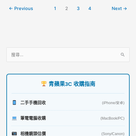
更
k
便
←
Previous
1
2
3
4
Next
→
宜！
服
搜
務
尋
項
關
目
鍵
青蘋果3C 收購指南
字
:
二手手機回收
(iPhone/安卓)
筆電電腦收購
(MacBook/PC)
相機鏡頭估價
(Sony/Canon)