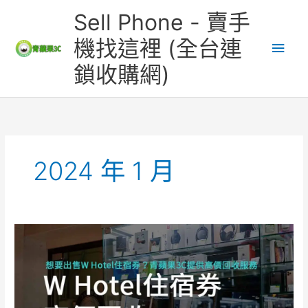
跳
主
Sell Phone - 賣手
至
主
要
機找這裡 (全台連
要
鎖收購網)
內
選
容
單
2024 年 1 月
W
Hotel
住
宿
券
回