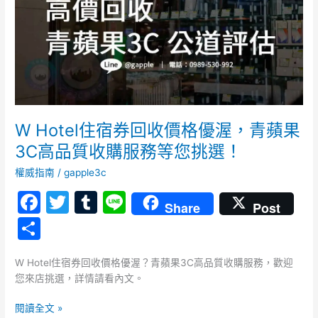
收
價
格
優
渥，
青
蘋
果
W Hotel住宿券回收價格優渥，青蘋果
3C
3C高品質收購服務等您挑選！
高
品
權威指南
/
gapple3c
質
F
T
T
Li
收
Share
Post
a
w
u
n
購
分
服
c
itt
m
e
享
務
e
er
bl
W Hotel住宿券回收價格優渥？青蘋果3C高品質收購服務，歡迎
等
您來店挑選，詳情請看內文。
您
b
r
挑
o
閱讀全文 »
選！