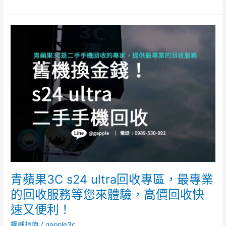
o
k
青
蘋
果
3C
s24
ultra
回
收
專
區，
最
專
業
的
青蘋果3C s24 ultra回收專區，最專業
回
的回收服務等您來體驗，高價回收快
收
速又便利！
服
務
權威指南
/
gapple3c