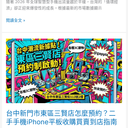
e
er
bl
隨著 2026 年全球智慧型手機出貨量趨於平緩，台灣的「循環經
與
濟」卻正迎來爆發性的成長。根據最新的市場數據顯示
價
b
r
格
o
閱讀全文 »
分
析
o
k
台
中
新
門
市
東
區
三
賢
店
怎
麼
台中新門市東區三賢店怎麼預約？二
預
手手機iPhone平板收購買賣到店指南
約？