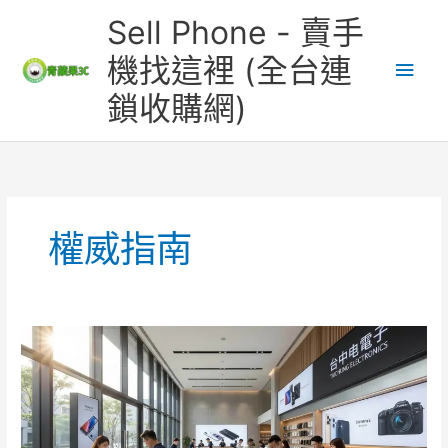
跳
主
Sell Phone - 賣手
至
主
要
機找這裡 (全台連
要
鎖收購網)
內
選
容
單
權威指南
收
購
手
機
權
威