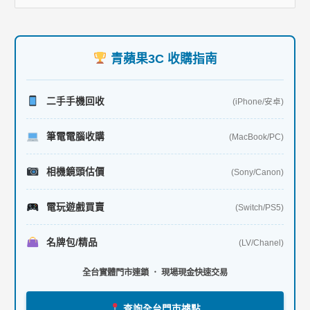
務
尋
項
關
目
鍵
青蘋果3C 收購指南
字
:
二手手機回收
(iPhone/安卓)
筆電電腦收購
(MacBook/PC)
相機鏡頭估價
(Sony/Canon)
電玩遊戲買賣
(Switch/PS5)
名牌包/精品
(LV/Chanel)
全台實體門市連鎖 ． 現場現金快速交易
查詢全台門市據點