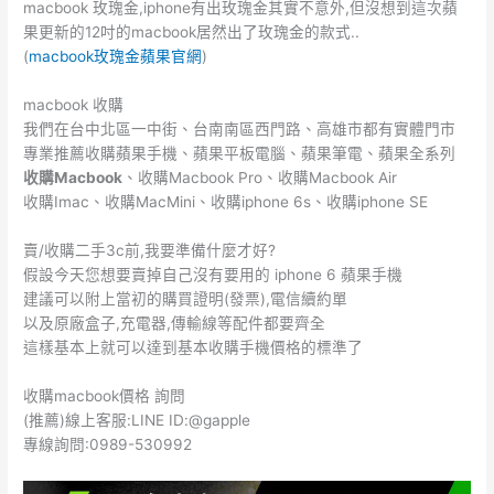
macbook 玫瑰金,iphone有出玫瑰金其實不意外,但沒想到這次蘋
b
r
果更新的12吋的macbook居然出了玫瑰金的款式..
o
(
macbook玫瑰金蘋果官網
)
o
macbook 收購
k
我們在台中北區一中街、台南南區西門路、高雄市都有實體門市
專業推薦收購蘋果手機、蘋果平板電腦、蘋果筆電、蘋果全系列
收購Macbook
、收購Macbook Pro、收購Macbook Air
收購Imac、收購MacMini、收購iphone 6s、收購iphone SE
賣/收購二手3c前,我要準備什麼才好?
假設今天您想要賣掉自己沒有要用的 iphone 6 蘋果手機
建議可以附上當初的購買證明(發票),電信續約單
以及原廠盒子,充電器,傳輸線等配件都要齊全
這樣基本上就可以達到基本收購手機價格的標準了
收購macbook價格 詢問
(推薦)線上客服:LINE ID:@gapple
專線詢問:0989-530992