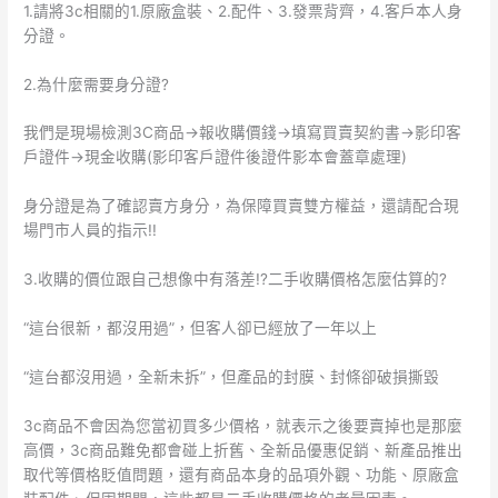
1.請將3c相關的1.原廠盒裝、2.配件、3.發票背齊，4.客戶本人身
分證。
2.為什麼需要身分證?
我們是現場檢測3C商品->報收購價錢->填寫買賣契約書->影印客
戶證件->現金收購(影印客戶證件後證件影本會蓋章處理)
身分證是為了確認賣方身分，為保障買賣雙方權益，還請配合現
場門市人員的指示!!
3.收購的價位跟自己想像中有落差!?二手收購價格怎麼估算的?
“這台很新，都沒用過”，但客人卻已經放了一年以上
“這台都沒用過，全新未拆”，但產品的封膜、封條卻破損撕毀
3c商品不會因為您當初買多少價格，就表示之後要賣掉也是那麼
高價，3c商品難免都會碰上折舊、全新品優惠促銷、新產品推出
取代等價格貶值問題，還有商品本身的品項外觀、功能、原廠盒