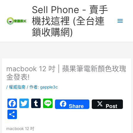
跳
主
Sell Phone - 賣手
至
主
要
機找這裡 (全台連
要
鎖收購網)
內
選
容
單
macbook 12 吋 | 蘋果筆電新顏色玫瑰
金發表!
/
權威指南
/ 作者:
gapple3c
F
T
T
Li
Share
Post
a
w
u
n
分
c
itt
m
e
享
e
er
bl
macbook 12 吋