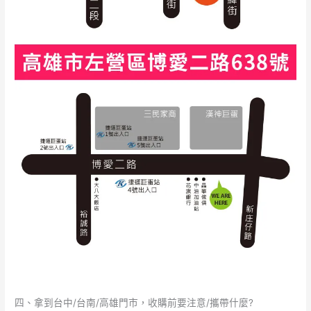
四、拿到台中/台南/高雄門市，收購前要注意/攜帶什麼?