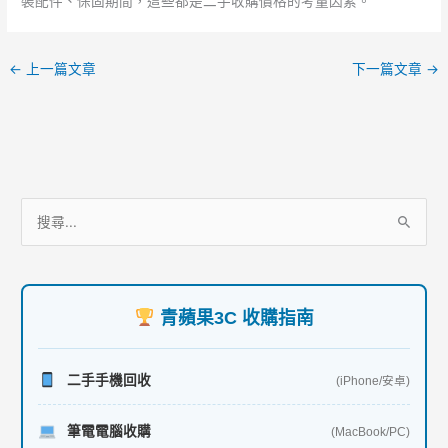
裝配件、保固期間，這些都是二手收購價格的考量因素。
←
上一篇文章
下一篇文章
→
服
搜
務
尋
項
關
目
鍵
青蘋果3C 收購指南
字
:
二手手機回收
(iPhone/安卓)
筆電電腦收購
(MacBook/PC)