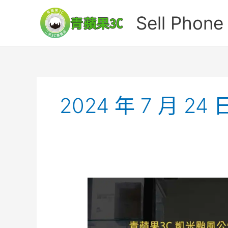
跳
Sell Ph
至
主
要
內
容
2024 年 7 月 24 
凱
米
颱
風