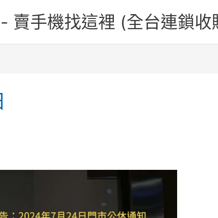
one - 賣手機找這裡 (全台連鎖收
日