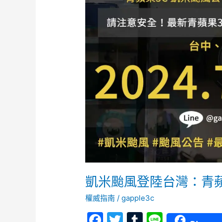
登
陸
台
灣：
青
蘋
果
3C
門
市
公
休
公
告
凱米颱風登陸台灣：青
權威指南
/
gapple3c
F
T
T
Li