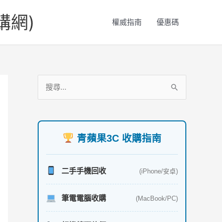
購網)
權威指南
優惠碼
服
搜
務
尋
項
關
目
鍵
青蘋果3C 收購指南
字
:
二手手機回收
(iPhone/安卓)
筆電電腦收購
(MacBook/PC)