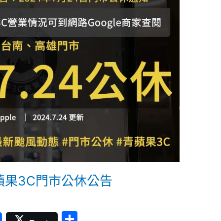
蘋果3C門市公休公告
分