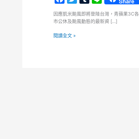
Share
a
w
u
n
因應凱米颱風即將登陸台灣，青蘋果3C
c
itt
m
e
市公休及颱風動態的最新資 […]
e
er
bl
b
r
閱讀全文 »
o
o
k