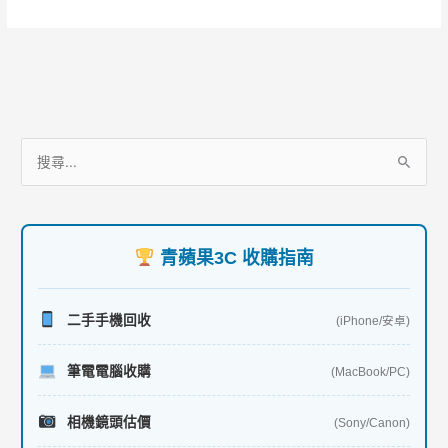
o
k
服
搜
務
尋
項
關
目
鍵
青蘋果3C 收購指南
字
:
二手手機回收
(iPhone/安卓)
筆電電腦收購
(MacBook/PC)
相機鏡頭估價
(Sony/Canon)