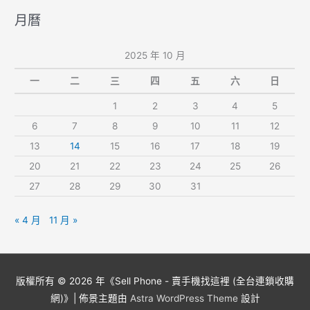
月曆
2025 年 10 月
一
二
三
四
五
六
日
1
2
3
4
5
6
7
8
9
10
11
12
13
14
15
16
17
18
19
20
21
22
23
24
25
26
27
28
29
30
31
« 4 月
11 月 »
版權所有 © 2026 年《
Sell Phone - 賣手機找這裡 (全台連鎖收購
網)
》| 佈景主題由
Astra WordPress Theme
設計