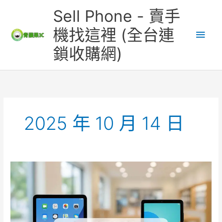
跳
主
Sell Phone - 賣手
至
主
要
機找這裡 (全台連
要
鎖收購網)
內
選
容
單
2025 年 10 月 14 日
二
手
平
板
收
購