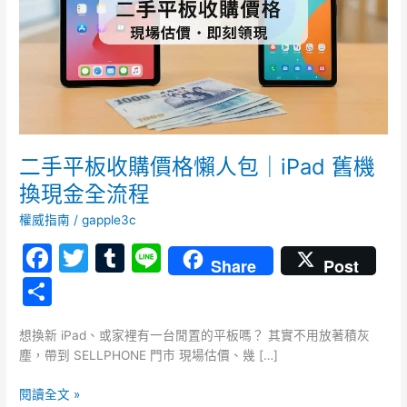
價
格
懶
人
包
｜
iPad
舊
二手平板收購價格懶人包｜iPad 舊機
機
換現金全流程
換
現
權威指南
/
gapple3c
金
F
T
T
Li
全
Share
Post
a
w
u
n
流
分
程
c
itt
m
e
享
e
er
bl
想換新 iPad、或家裡有一台閒置的平板嗎？ 其實不用放著積灰
塵，帶到 SELLPHONE 門市 現場估價、幾 […]
b
r
o
閱讀全文 »