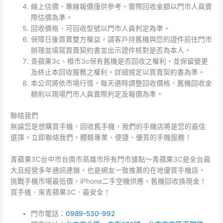
線上估價、專線報價僅供參考，實際回收金額以門市人員實
際估價為準。
回收價格、可回收型號以門市人員判定為準。
保障日後買賣雙方權益，請客戶持舊機與您的證件前往門市
辦理並填寫買賣契約書並出示證件核對是否為本人。
青蘋果3c、橙市3c保有舊機是否回收之權利，並保留變更
及終止本回收服務之權利。詳細規定以買賣契約書為準。
本公司將依市場行情，每天適時調整回收價格，舊機回收金
額則以現場門市人員實際判定及報價為準。
聯絡我們
無論您是想購買手機、回收舊手機，我們的手機店將是您的最佳
選擇。立即聯絡我們，體驗專業、便捷、優質的手機服務！
青蘋果3C台中市台南市高雄市所有門市據點～青蘋果3C是全台最
大且經營多年通訊連鎖，也是網友一致推薦的在地優質手機店，
挑戰手機市場最低價，iPhone二手空機供應，舊機回收換現金！
買手機．來青蘋果3C．最安全！
門市電話：
0989-530-992