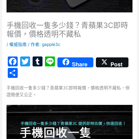
手機回收一隻多少錢？青蘋果3C即時
報價，價格透明不藏私
/
權威指南
/ 作者:
gapple3c
F
T
T
Li
Share
Post
a
w
u
n
分
c
itt
m
e
享
e
er
bl
手機回收一隻多少錢？青蘋果3C即時報價，價格透明不藏私，保
證簡便又公正。
b
r
o
o
k