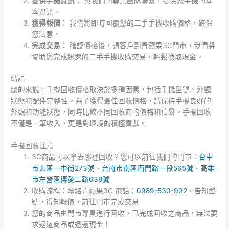
提供手機資訊：
與我們的專業團隊聯繫，提供您手機的基
本資訊。
獲得報價：
我們將即時回覆您的二手手機收購價格，確保
您滿意。
完成交易：
確認價格後，請客戶到青蘋果3C門市，我們將
協助您完成迅速的二手手機收購交易，輕鬆換取現金。
結語
總的來說，手機回收價格取決於多種因素，包括手機型號、外觀
狀態和配件完整性。為了獲得最佳回收價格，請保持手機良好的
外觀和功能狀態，同時比較不同回收商的價格和信譽。手機回收
不僅是一筆收入，更是對環境的積極貢獻。
手機回收注意
3C商品可以拿去哪裡回收？您可以前往我們的門市：
台中
市北區一中街273號
、
台南市南區西門路一段565號
、
高雄
市左營區博愛二路638號
收購流程：聯絡青蘋果3C 電話：
0989-530-992
，告知型
號，得知報價，前往門市完成交易
您的商品由門市專員進行回收，已完成回收之商品，無法要
求返還商品或退還現金！