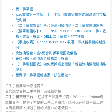
賣二手平板
ipad收購第一次就上手，平板回收專家帶您從網路到門市獲
取利潤
【二手筆電買賣】全台最高回收價格，二手筆電快速出售
【舊筆電回收】DELL INSPIRON 15 3000 (3511) 二手，收
購、買賣、寄賣、DELL 二手筆電、PTT推薦
【手機收購】iPhone 15 Pro Max 收購：尋找舊手機的新歸
宿
快速換現金，這5點會影響筆電回收價格
鏡頭回收，高價現金收購二手鏡頭
【二手電腦回收】如何賣掉桌上電腦？輕鬆汰換舊電腦換取
現金
想賣掉二手平板給店家，該怎麼做?
二手手機要拿去哪裡賣？
若您想要賣掉二手手機，有幾個選擇：
二手手機交易平台：
在線平台如露天拍賣、PChome、Yahoo奇
摩拍賣等，提供了方便的二手交易環境。您可以在這些平台上建
立商品頁面，描述手機的狀態並設定價格。