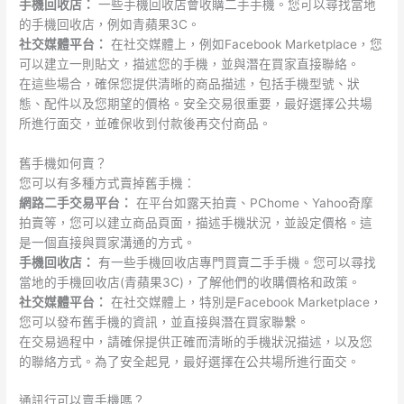
手機回收店：
一些手機回收店會收購二手手機。您可以尋找當地
的手機回收店，例如青蘋果3C。
社交媒體平台：
在社交媒體上，例如Facebook Marketplace，您
可以建立一則貼文，描述您的手機，並與潛在買家直接聯絡。
在這些場合，確保您提供清晰的商品描述，包括手機型號、狀
態、配件以及您期望的價格。安全交易很重要，最好選擇公共場
所進行面交，並確保收到付款後再交付商品。
舊手機如何賣？
您可以有多種方式賣掉舊手機：
網路二手交易平台：
在平台如露天拍賣、PChome、Yahoo奇摩
拍賣等，您可以建立商品頁面，描述手機狀況，並設定價格。這
是一個直接與買家溝通的方式。
手機回收店：
有一些手機回收店專門買賣二手手機。您可以尋找
當地的手機回收店(青蘋果3C)，了解他們的收購價格和政策。
社交媒體平台：
在社交媒體上，特別是Facebook Marketplace，
您可以發布舊手機的資訊，並直接與潛在買家聯繫。
在交易過程中，請確保提供正確而清晰的手機狀況描述，以及您
的聯絡方式。為了安全起見，最好選擇在公共場所進行面交。
通訊行可以賣手機嗎？