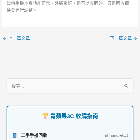
如何手機本身功能正常、外觀良好，是可以收購的，只是回收價
格會進行調整。
←
上一篇文章
下一篇文章
→
服
搜
務
尋
項
關
目
鍵
青蘋果3C 收購指南
字
:
二手手機回收
(iPhone/安卓)