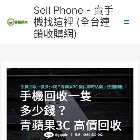
跳
主
Sell Phone - 賣手
至
主
要
機找這裡 (全台連
要
鎖收購網)
內
選
容
單