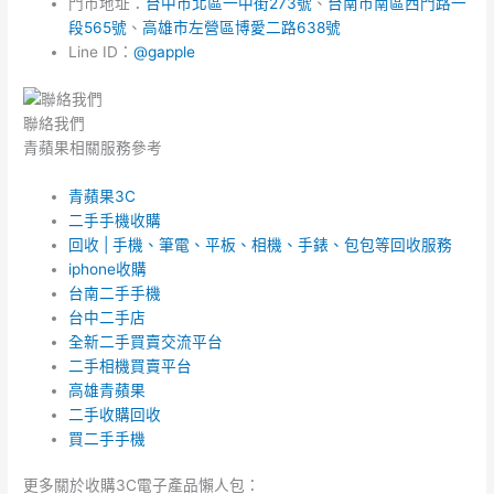
門市地址：
台中市北區一中街273號
、
台南市南區西門路一
段565號
、
高雄市左營區博愛二路638號
Line ID：
@gapple
聯絡我們
青蘋果相關服務參考
青蘋果3C
二手手機收購
回收 | 手機、筆電、平板、相機、手錶、包包等回收服務
iphone收購
台南二手手機
台中二手店
全新二手買賣交流平台
二手相機買賣平台
高雄青蘋果
二手收購回收
買二手手機
更多關於收購3C電子產品懶人包：