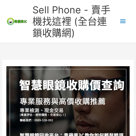
跳
主
Sell Phone - 賣手
至
主
要
機找這裡 (全台連
要
鎖收購網)
內
選
容
單