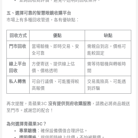
五、選擇可靠的智慧眼鏡收購平台
市場上有多種回收管道，各有優缺點：
回收方式
優點
缺點
門市回收
當場驗機、即時交易、安
需親自到店，價格可
全可靠
能較固定
線上平台
方便寄送、提供線上估
需等待驗機與轉帳時
回收
價、價格透明
間
私人轉售
可自行議價、可能獲得較
交易風險高、可能遇
高報價
到詐騙
再次提醒，青蘋果3C
沒有提供到府收購服務
，請務必將商品親送
至門市。感謝您的配合！
為何選擇青蘋果3C？
專業驗機
：確保設備價值合理評估。
透明價格
：提供即時線上估價，不怕被壓價。