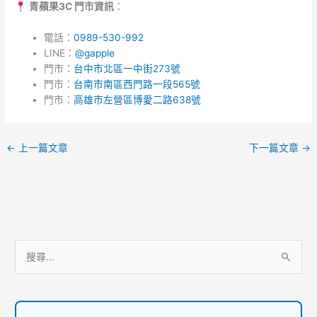
青蘋果3C 門市資訊
：
電話：
0989-530-992
LINE：
@gapple
門市：
台中市北區一中街273號
門市：
台南市南區西門路一段565號
門市：
高雄市左營區博愛二路638號
←
上一篇文章
下一篇文章
→
服
搜
務
尋
項
關
目
鍵