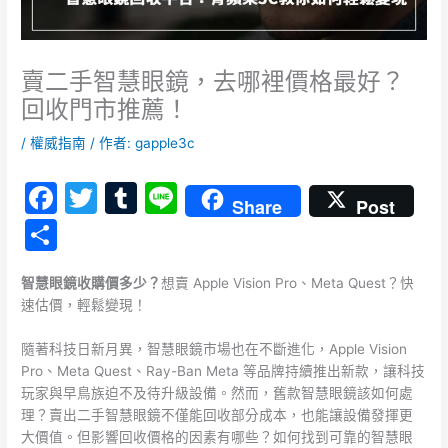
賣二手智慧眼鏡，去哪裡價格最好？
回收門市推薦！
/
權威指南
/ 作者:
gapple3c
F
T
T
Li
Share
Post
a
w
u
n
分
c
itt
m
e
享
e
er
bl
智慧眼鏡收購價多少？
想賣 Apple Vision Pro、Meta Quest？快
速估價，輕鬆變現！
b
r
o
隨著科技日新月異，智慧眼鏡市場也在不斷進化，Apple Vision
Pro、Meta Quest、Ray-Ban Meta 等品牌持續推出新款，讓科技
o
玩家與早鳥族迫不及待升級設備。然而，舊款智慧眼鏡該如何處
k
理？賣出二手智慧眼鏡不僅能回收部分成本，也能讓設備發揮更
大價值。但影響回收價格的因素有哪些？如何找到可靠的智慧眼