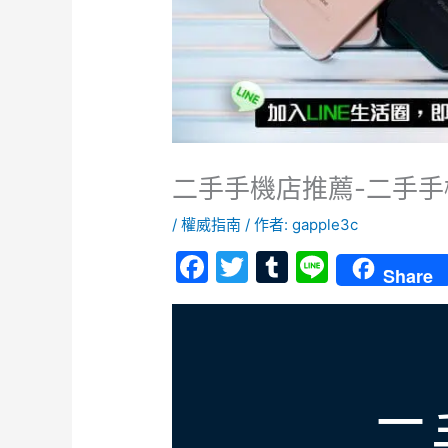
二手手機店推薦-二手手
/
權威指南
/ 作者:
gapple3c
F
T
T
Li
Share
a
w
u
n
c
itt
m
e
e
er
bl
b
r
o
二