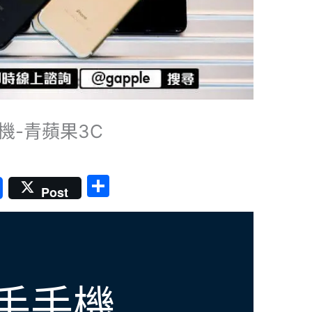
機-青蘋果3C
分
Post
享
手手機