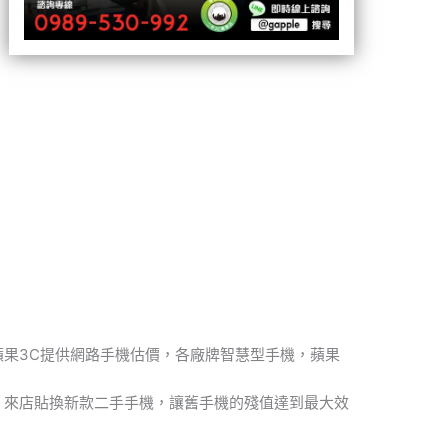
蘋果3C提供網路手機估價，各廠牌智慧型手機，蘋果
，來店貼換新款二手手機，讓舊手機的殘值達到最大效