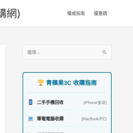
購網)
權威指南
優惠碼
服
搜
務
尋
項
關
目
鍵
青蘋果3C 收購指南
字
:
二手手機回收
(iPhone/安卓)
筆電電腦收購
(MacBook/PC)