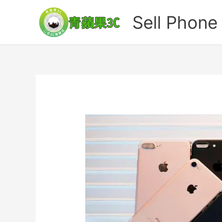
跳
Sell Ph
至
主
要
內
容