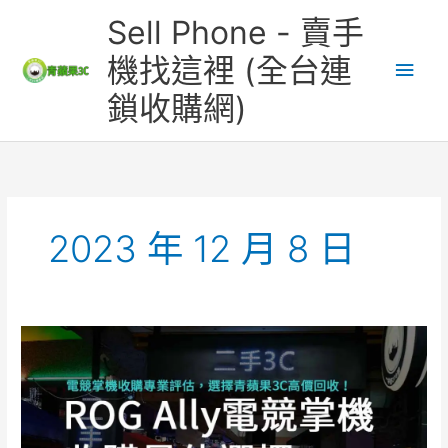
跳
主
Sell Phone - 賣手
至
主
要
機找這裡 (全台連
要
鎖收購網)
內
選
容
單
2023 年 12 月 8 日
ROG
Ally
電
競
掌
機