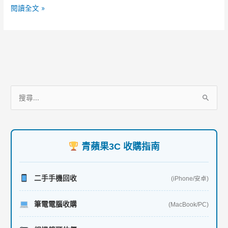
最
o
閱讀全文 »
佳
o
交
易
k
體
驗！
服
搜
務
尋
項
關
目
鍵
青蘋果3C 收購指南
字
:
二手手機回收
(iPhone/安卓)
筆電電腦收購
(MacBook/PC)