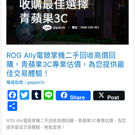
二
手
回
收
高
價
回
購，
ROG Ally電競掌機二手回收高價回
青
購，青蘋果3C專業估價，為您提供最
蘋
佳交易體驗！
果
3C
權威指南
/
gapple3c
專
F
T
T
Li
業
Share
Post
估
a
w
u
n
分
價，
c
itt
m
e
享
為
您
e
er
bl
ROG Ally電競掌機二手回收高價回購，青蘋果3C專業估價，為您
提
提供最佳交易體驗，輕鬆套現！
b
r
供