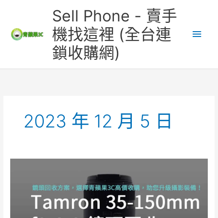
跳
主
Sell Phone - 賣手
至
主
要
機找這裡 (全台連
要
鎖收購網)
內
選
容
單
2023 年 12 月 5 日
Tamron
35-
150mm
f2-
2.8
鏡