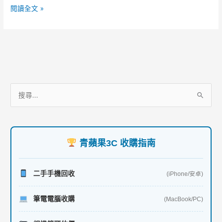
更
o
閱讀全文 »
多！
o
k
服
搜
務
尋
項
關
目
鍵
青蘋果3C 收購指南
字
:
二手手機回收
(iPhone/安卓)
筆電電腦收購
(MacBook/PC)