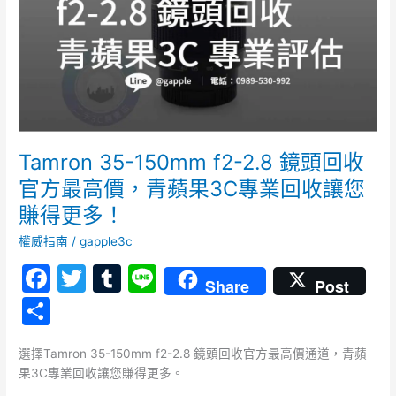
頭
回
收
官
方
最
高
價，
Tamron 35-150mm f2-2.8 鏡頭回收
青
官方最高價，青蘋果3C專業回收讓您
蘋
賺得更多！
果
3C
權威指南
/
gapple3c
專
F
T
T
Li
業
Share
Post
回
a
w
u
n
分
收
c
itt
m
e
讓
享
您
e
er
bl
選擇Tamron 35-150mm f2-2.8 鏡頭回收官方最高價通道，青蘋
賺
果3C專業回收讓您賺得更多。
b
r
得