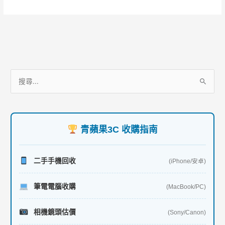
價
o
值！
k
服
搜
務
尋
項
關
目
鍵
青蘋果3C 收購指南
字
:
二手手機回收
(iPhone/安卓)
筆電電腦收購
(MacBook/PC)
相機鏡頭估價
(Sony/Canon)