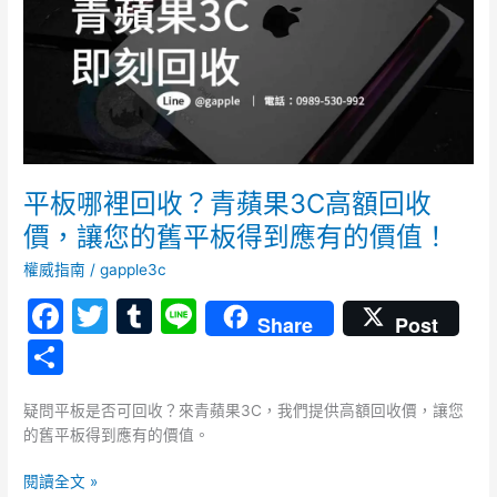
青
蘋
果
3C
高
額
回
收
平板哪裡回收？青蘋果3C高額回收
價，
價，讓您的舊平板得到應有的價值！
讓
您
權威指南
/
gapple3c
的
F
T
T
Li
舊
Share
Post
a
w
u
n
平
分
板
c
itt
m
e
享
得
e
er
bl
疑問平板是否可回收？來青蘋果3C，我們提供高額回收價，讓您
到
的舊平板得到應有的價值。
應
b
r
有
o
閱讀全文 »
的