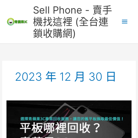
跳
主
Sell Phone - 賣手
至
主
要
機找這裡 (全台連
要
鎖收購網)
內
選
容
單
2023 年 12 月 30 日
平
板
哪
裡
回
收？