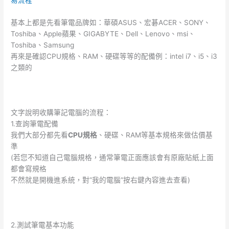
易流程
基本上都是先看筆電品牌如：華碩ASUS、宏碁ACER、SONY、
Toshiba、Apple蘋果、GIGABYTE、Dell、Lenovo、msi、
Toshiba、Samsung
再來是確認CPU規格、RAM、硬碟等等的配備例：intel i7、i5、i3
之類的
文字說明收購筆記電腦的流程：
1.查詢筆電配備
我們大部分都先看
CPU
規格
、硬碟、RAM等基本規格來做估價基
準
(若您不知道自己電腦規格，通常筆電正面應該會有原廠貼紙上面
都會寫規格
不然就是開機進系統，對”我的電腦”按右鍵內容進去查看)
2.測試筆電基本功能