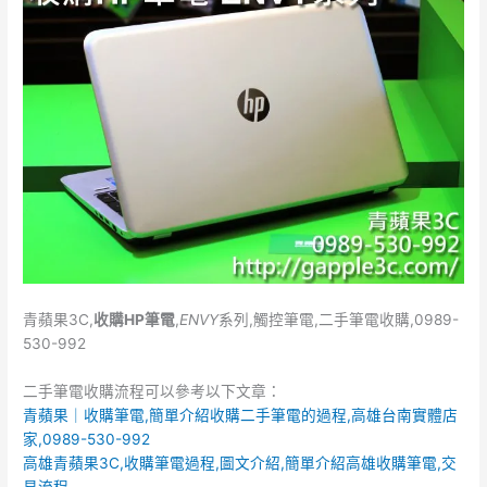
b
r
o
o
k
青蘋果3C,
收購HP
筆電
,
ENVY
系列,觸控筆電,二手筆電收購,0989-
530-992
二手筆電收購流程可以參考以下文章：
青蘋果｜收購筆電,簡單介紹收購二手筆電的過程,高雄台南實體店
家,0989-530-992
高雄青蘋果3C,收購筆電過程,圖文介紹,簡單介紹高雄收購筆電,交