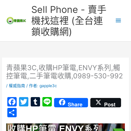
跳
主
Sell Phone - 賣手
至
主
要
機找這裡 (全台連
要
鎖收購網)
內
選
容
單
青蘋果3C,收購HP筆電,ENVY系列,觸
控筆電,二手筆電收購,0989-530-992
/
權威指南
/ 作者:
gapple3c
F
T
T
Li
Share
Post
a
w
u
n
分
c
itt
m
e
享
e
er
bl