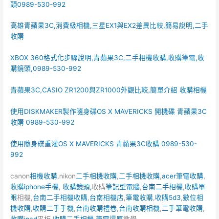
頭0989-530-992
高雄青蘋果3C,消費級相機,三星EX1與EX2差異比較,簡易說明,二手
收購
XBOX 360格式化步驟說明,青蘋果3C,二手相機收購,收購筆電,收
購鏡頭,0989-530-992
青蘋果3C,CASIO ZR1200與ZR1000外觀比較,簡單介紹 收購相機
使用DISKMAKER製作隨身碟OS X MAVERICKS 開機碟 青蘋果3C
收購 0989-530-992
使用隨身碟重灌OS X MAVERICKS 青蘋果3C收購 0989-530-
992
canon
相機收購
,nikon
二手相機收購
,
二手相機收購
,
acer筆電收購
,
收購iphone手機
,
收購鏡頭,
收購
筆記型電腦
,
台南二手相機
,
收購單
眼
相機,
台南二手相機收購
,
台南相機店
,
筆電收購
,
收購5d3
,
數位相
機收購
,
收購二手手機
,
台南收購禮卷
,
台南收購相機
,
二手筆電收購
,
收購ipad
平板,
收購二手相機
,
筆電還原
教學