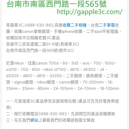
青蘋果3C,0989-530-992,高雄
收購二手相機
、台南
二手筆電
收
購、收購canon單眼鏡頭、手機iphone收購、二手ipad平板電腦、
收購回收中古相機老鏡3C產品
高雄市三民區建國二路51-6號(青蘋果3C)
台南市南區西門路一段565號(橙市3C)
尼康nikon、佳能canon 700d、6d、5d3、eos、70d、100d、
sx510、70d、60d、nikon d7100、d610、d5300、J4、
d3300、d800、d810、d3200、二手鏡頭、廣角鏡頭、二手鏡
頭、sigma鏡頭、nikon鏡頭、canon鏡頭、70-200mm、16-
35mm、35mm、85mm、24-105mm、24-70mm、18-135mm
一、可直接將3C產品帶至店面現場估價 (產品可先充好電再帶過
來)
二、撥打收購電話0989-530-992，先詢問您的產品收購價格
三、先在我們
網站
上觀看我們的收購過程圖文解說