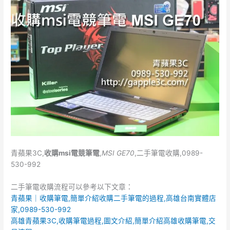
b
r
o
o
k
青蘋果3C,
收購
msi
電競筆電
,
MSI GE70
,二手筆電收購,0989-
530-992
二手筆電收購流程可以參考以下文章：
青蘋果｜收購筆電,簡單介紹收購二手筆電的過程,高雄台南實體店
家,0989-530-992
高雄青蘋果3C,收購筆電過程,圖文介紹,簡單介紹高雄收購筆電,交