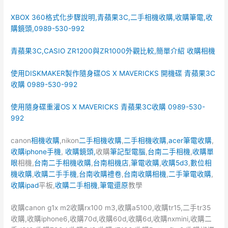
XBOX 360格式化步驟說明,青蘋果3C,二手相機收購,收購筆電,收
購鏡頭,0989-530-992
青蘋果3C,CASIO ZR1200與ZR1000外觀比較,簡單介紹 收購相機
使用DISKMAKER製作隨身碟OS X MAVERICKS 開機碟 青蘋果3C
收購 0989-530-992
使用隨身碟重灌OS X MAVERICKS 青蘋果3C收購 0989-530-
992
canon
相機收購
,nikon
二手相機收購
,
二手相機收購
,
acer筆電收購
,
收購iphone手機
,
收購鏡頭,
收購
筆記型電腦
,
台南二手相機
,
收購單
眼
相機,
台南二手相機收購
,
台南相機店
,
筆電收購
,
收購5d3
,
數位相
機收購
,
收購二手手機
,
台南收購禮卷
,
台南收購相機
,
二手筆電收購
,
收購ipad
平板,
收購二手相機
,
筆電還原
教學
收購canon g1x m2收購rx100 m3,收購a5100,收購tr15,二手tr35
收購,收購iphone6,收購70d,收購60d,收購6d,收購nxmini,收購二