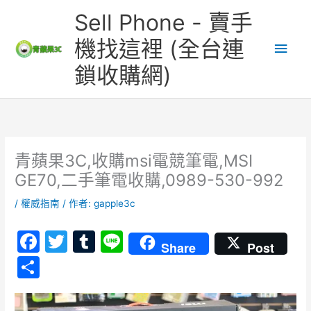
跳
主
Sell Phone - 賣手
至
主
要
機找這裡 (全台連
要
鎖收購網)
內
選
容
單
青蘋果3C,收購msi電競筆電,MSI
GE70,二手筆電收購,0989-530-992
/
權威指南
/ 作者:
gapple3c
F
T
T
Li
Share
Post
a
w
u
n
分
c
itt
m
e
享
e
er
bl