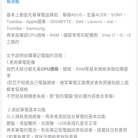
易流程
基本上都是先看筆電品牌如：華碩ASUS、宏碁ACER、SONY、
Toshiba
、Apple蘋果、GIGABYTE、Dell、Lenovo、msi、
Toshiba、Samsung
再來是確認CPU規格、RAM、硬碟等等的配備例：intel i7、i5、i3
之類的
文字說明收購筆記電腦的流程：
1.查詢筆電配備
我們大部分都先看
CPU
規格
、硬碟、RAM等基本規格來做估價基
準
(若您不知道自己電腦規格，通常筆電正面應該會有原廠貼紙上面
都會寫規格
不然就是開機進系統，對”我的電腦”按右鍵內容進去查看)
2.
測試筆電基本功能
以上規格查詢過後，再來會測試這台筆電的基本功能
鍵盤、滑鼠觸控、光碟機、USB各插孔是否正常
再來筆電的電池，有些筆記型電腦因某些因素，過電狀況有異常
*
如果有異常，視狀況價格會有所差異