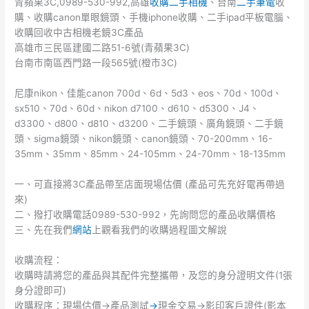
青蘋果3C,0989-530-992,高雄
收購二手相機
、台南
二手筆電
收
購、收購canon單眼鏡頭、手機iphone收購、二手ipad平板電腦、
收購回收中古相機老鏡3C產品
高雄市三民區建國二路51-6號(青蘋果3C)
台南市南區西門路一段565號(橙市3C)
尼康nikon、佳能canon 700d、6d、5d3、eos、70d、100d、
sx510、70d、60d、nikon d7100、d610、d5300、J4、
d3300、d800、d810、d3200、二手鏡頭、廣角鏡頭、二手鏡
頭、sigma鏡頭、nikon鏡頭、canon鏡頭、70-200mm、16-
35mm、35mm、85mm、24-105mm、24-70mm、18-135mm
一、可直接將3C產品帶至店面現場估價 (產品可先充好電再帶過
來)
二、撥打收購電話0989-530-992，先詢問您的產品收購價格
三、先在我們
網站
上觀看我們的收購過程圖文解說
收購流程：
收購時請將您的產品與其配件完整攜帶，及您的身分證明文件(1張
身分證即可)
收購程序：現場估價->產品測試
->
現金交易->影印客戶證件(影本